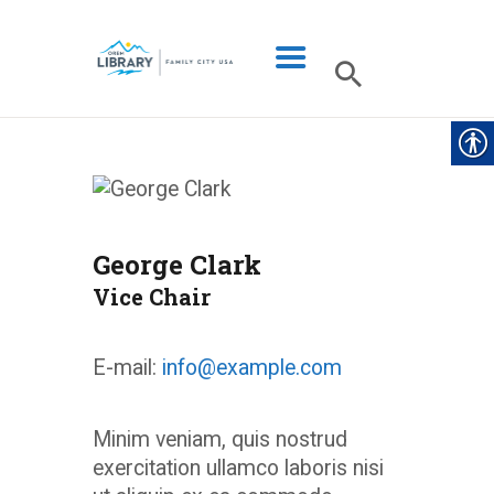
LIBRARY INFO
CATALOG
George Clark
DIGITAL LIBRARY
Vice Chair
PROGRAMS & EVENTS
MY ACCOUNT
E-mail:
info@example.com
BLOG
Minim veniam, quis nostrud
exercitation ullamco laboris nisi